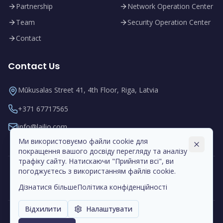
Partnership
Network Operation Center
Team
Security Operation Center
Contact
Contact Us
Mūkusalas Street 41, 4th Floor, Riga, Latvia
+371 67717565
info@lailio.com
Ми використовуємо файли cookie для
покращення вашого досвіду перегляду та аналізу
трафіку сайту. Натискаючи "Прийняти всі", ви
погоджуєтесь з використанням файлів cookie.
Дізнатися більше
Політика конфіденційності
Відхилити
Налаштувати
© 2008-
2026
Lailio SIA. All rights reserved.