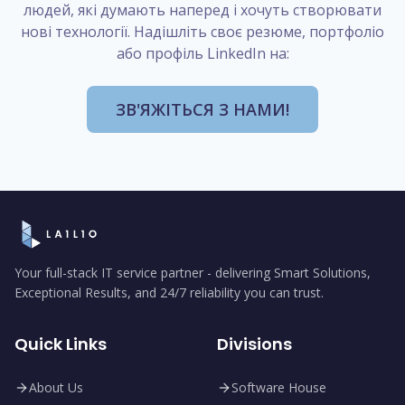
людей, які думають наперед і хочуть створювати
нові технології. Надішліть своє резюме, портфоліо
або профіль LinkedIn на:
ЗВ'ЯЖІТЬСЯ З НАМИ!
Your full-stack IT service partner - delivering Smart Solutions,
Exceptional Results, and 24/7 reliability you can trust.
Quick Links
Divisions
About Us
Software House