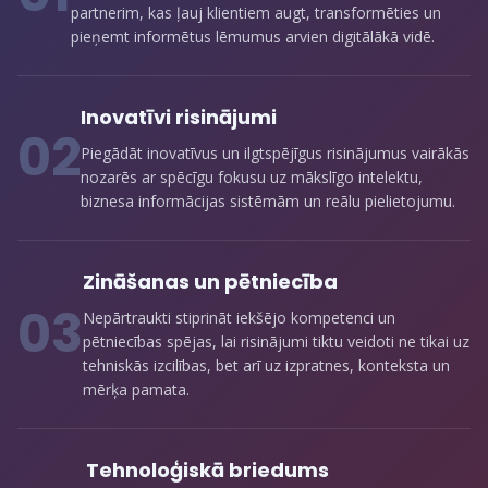
partnerim, kas ļauj klientiem augt, transformēties un
pieņemt informētus lēmumus arvien digitālākā vidē.
Inovatīvi risinājumi
0
2
Piegādāt inovatīvus un ilgtspējīgus risinājumus vairākās
nozarēs ar spēcīgu fokusu uz mākslīgo intelektu,
biznesa informācijas sistēmām un reālu pielietojumu.
Zināšanas un pētniecība
0
3
Nepārtraukti stiprināt iekšējo kompetenci un
pētniecības spējas, lai risinājumi tiktu veidoti ne tikai uz
tehniskās izcilības, bet arī uz izpratnes, konteksta un
mērķa pamata.
Tehnoloģiskā briedums