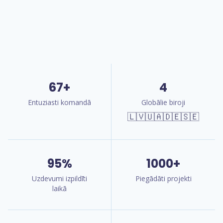
67+
4
Entuziasti komandā
Globālie biroji
🇱🇻🇺🇦🇩🇪🇸🇪
95%
1000+
Uzdevumi izpildīti
Piegādāti projekti
laikā