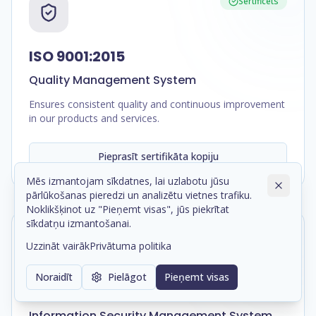
Sertificēts
ISO 9001:2015
Quality Management System
Ensures consistent quality and continuous improvement
in our products and services.
Pieprasīt sertifikāta kopiju
Mēs izmantojam sīkdatnes, lai uzlabotu jūsu
pārlūkošanas pieredzi un analizētu vietnes trafiku.
Noklikšķinot uz "Pieņemt visas", jūs piekrītat
sīkdatņu izmantošanai.
Procesā
Uzzināt vairāk
Privātuma politika
Noraidīt
Pielāgot
Pieņemt visas
ISO/IEC 27001:2022
Information Security Management System