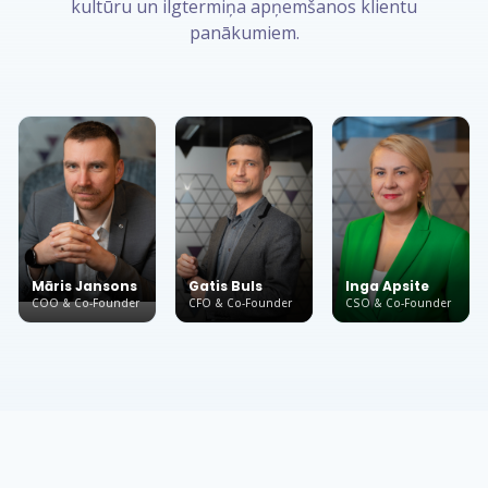
kultūru un ilgtermiņa apņemšanos klientu
panākumiem.
Māris Jansons
Gatis Buls
Inga Apsite
COO & Co-Founder
CFO & Co-Founder
CSO & Co-Founder