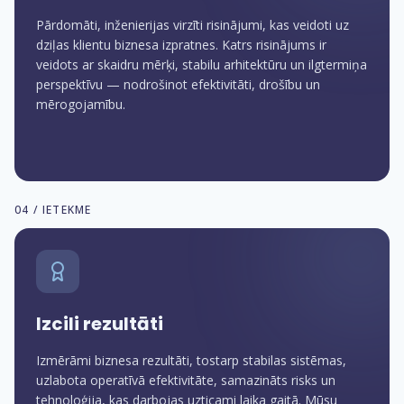
Pārdomāti, inženierijas virzīti risinājumi, kas veidoti uz
dziļas klientu biznesa izpratnes. Katrs risinājums ir
veidots ar skaidru mērķi, stabilu arhitektūru un ilgtermiņa
perspektīvu — nodrošinot efektivitāti, drošību un
mērogojamību.
04 / IETEKME
Izcili rezultāti
Izmērāmi biznesa rezultāti, tostarp stabilas sistēmas,
uzlabota operatīvā efektivitāte, samazināts risks un
tehnoloģija, kas darbojas uzticami laika gaitā. Mūsu