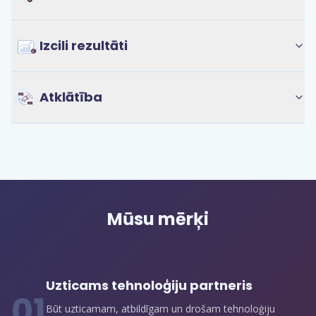
Izcili rezultāti
Atklātība
Mūsu mērķi
Uzticams tehnoloģiju partneris
0
1
Būt uzticamam, atbildīgam un drošam tehnoloģiju