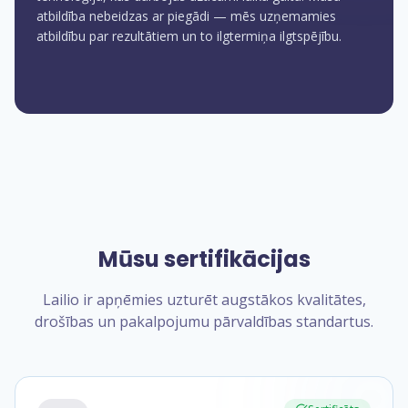
atbildība nebeidzas ar piegādi — mēs uzņemamies
atbildību par rezultātiem un to ilgtermiņa ilgtspējību.
Mūsu sertifikācijas
Lailio ir apņēmies uzturēt augstākos kvalitātes,
drošības un pakalpojumu pārvaldības standartus.