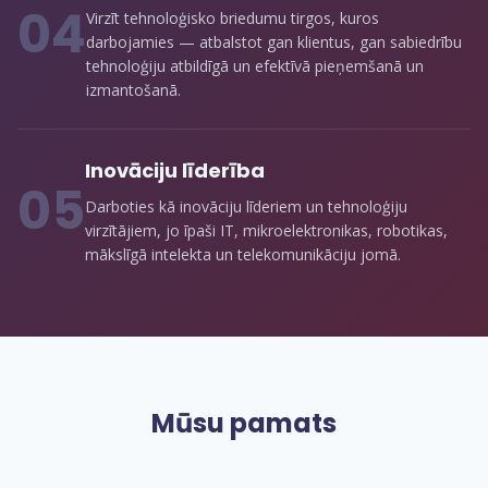
0
4
Virzīt tehnoloģisko briedumu tirgos, kuros
darbojamies — atbalstot gan klientus, gan sabiedrību
tehnoloģiju atbildīgā un efektīvā pieņemšanā un
izmantošanā.
Inovāciju līderība
0
5
Darboties kā inovāciju līderiem un tehnoloģiju
virzītājiem, jo īpaši IT, mikroelektronikas, robotikas,
mākslīgā intelekta un telekomunikāciju jomā.
Mūsu pamats