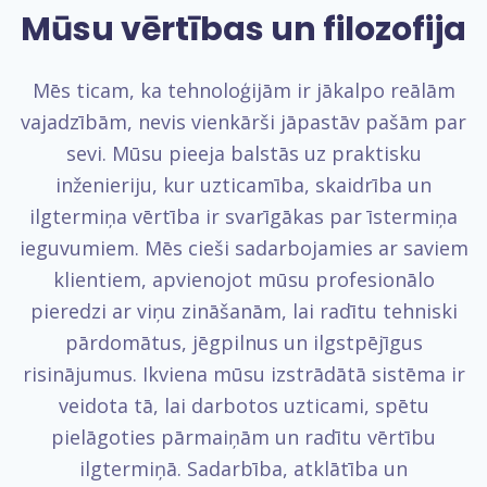
Mūsu vērtības un filozofija
Mēs ticam, ka tehnoloģijām ir jākalpo reālām
vajadzībām, nevis vienkārši jāpastāv pašām par
sevi. Mūsu pieeja balstās uz praktisku
inženieriju, kur uzticamība, skaidrība un
ilgtermiņa vērtība ir svarīgākas par īstermiņa
ieguvumiem. Mēs cieši sadarbojamies ar saviem
klientiem, apvienojot mūsu profesionālo
pieredzi ar viņu zināšanām, lai radītu tehniski
pārdomātus, jēgpilnus un ilgstpējīgus
risinājumus. Ikviena mūsu izstrādātā sistēma ir
veidota tā, lai darbotos uzticami, spētu
pielāgoties pārmaiņām un radītu vērtību
ilgtermiņā. Sadarbība, atklātība un