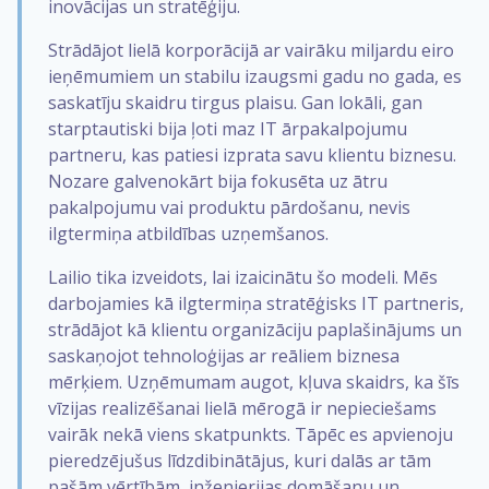
inovācijas un stratēģiju.
Strādājot lielā korporācijā ar vairāku miljardu eiro
ieņēmumiem un stabilu izaugsmi gadu no gada, es
saskatīju skaidru tirgus plaisu. Gan lokāli, gan
starptautiski bija ļoti maz IT ārpakalpojumu
partneru, kas patiesi izprata savu klientu biznesu.
Nozare galvenokārt bija fokusēta uz ātru
pakalpojumu vai produktu pārdošanu, nevis
ilgtermiņa atbildības uzņemšanos.
Lailio tika izveidots, lai izaicinātu šo modeli. Mēs
darbojamies kā ilgtermiņa stratēģisks IT partneris,
strādājot kā klientu organizāciju paplašinājums un
saskaņojot tehnoloģijas ar reāliem biznesa
mērķiem. Uzņēmumam augot, kļuva skaidrs, ka šīs
vīzijas realizēšanai lielā mērogā ir nepieciešams
vairāk nekā viens skatpunkts. Tāpēc es apvienoju
pieredzējušus līdzdibinātājus, kuri dalās ar tām
pašām vērtībām, inženierijas domāšanu un